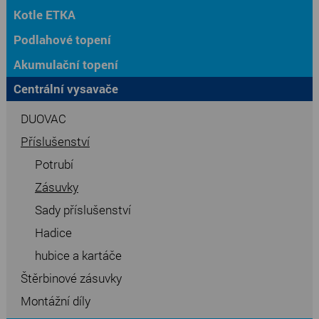
Kotle ETKA
Podlahové topení
Akumulační topení
Centrální vysavače
DUOVAC
Příslušenství
Potrubí
Zásuvky
Sady příslušenství
Hadice
hubice a kartáče
Štěrbinové zásuvky
Montážní díly