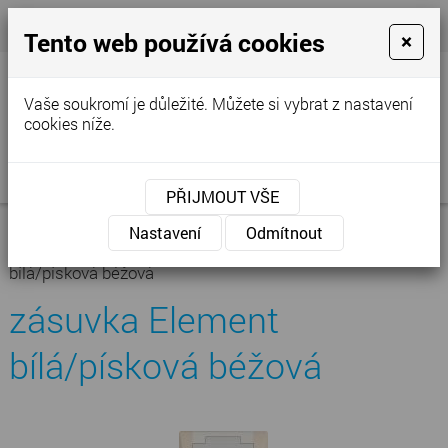
+420 777 250 856
- Prodejna
cvstop@tiscali.cz
Tento web používá cookies
×
Vaše soukromí je důležité. Můžete si vybrat z nastavení
cookies níže.
MENU
PŘIJMOUT VŠE
Úvodní stránka
»
Nabídka
»
Centrální
Nastavení
Odmítnout
vysavače
»
Příslušenství
»
Zásuvky
»
zásuvka Element
bílá/písková béžová
zásuvka Element
bílá/písková béžová