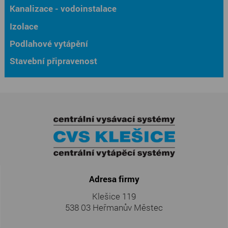
Kanalizace - vodoinstalace
Izolace
Podlahové vytápění
Stavební připravenost
Adresa firmy
Klešice 119
538 03 Heřmanův Městec