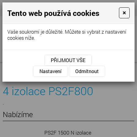
+420 777 250 856
- Prodejna
cvstop@tiscali.cz
Tento web používá cookies
×
Vaše soukromí je důležité. Můžete si vybrat z nastavení
cookies níže.
MENU
PŘIJMOUT VŠE
Úvod
»
Nabídka
»
Akumulační topení
»
Izolace
Nastavení
Odmítnout
akumulačních nádrží
»
PS 2F izolace
» 4 izolace PS2F800
4 izolace PS2F800
.
Nabízíme
PS2F 1500 N izolace