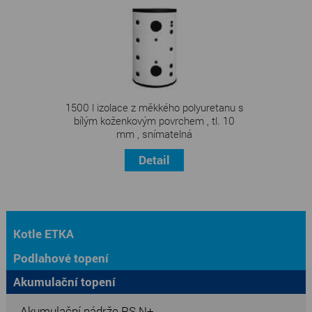
1500 l izolace z měkkého polyuretanu s
bílým koženkovým povrchem , tl. 10
mm , snímatelná
Detail
Kotle ETKA
Podlahové topení
Akumulační topení
Akumulační nádrže PS N+