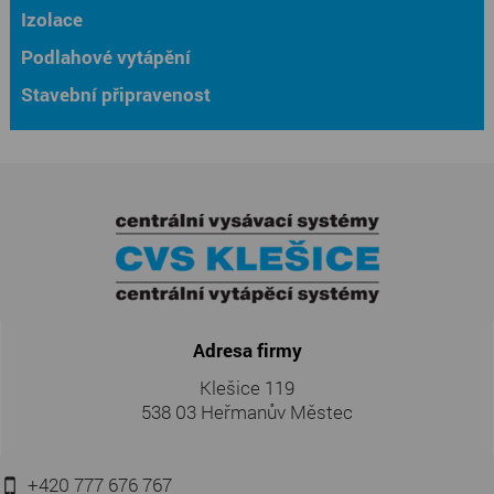
Izolace
Podlahové vytápění
Stavební připravenost
Adresa firmy
Klešice 119
538 03 Heřmanův Městec
+420 777 676 767