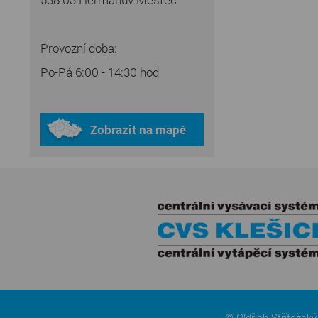
Provozní doba:
Po-Pá 6:00 - 14:30 hod
Zobrazit na mapě
© Oldřich Střítežsk