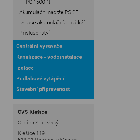
PS 1500 N+
Akumulační nádrže PS 2F
Izolace akumulačních nádrží
Příslušenství
Centrální vysavače
Kanalizace - vodoinstalace
Izolace
Podlahové vytápění
Stavební připravenost
CVS Klešice
Oldřich Střítežský
Klešice 119
538 03 Heřmanův Městec