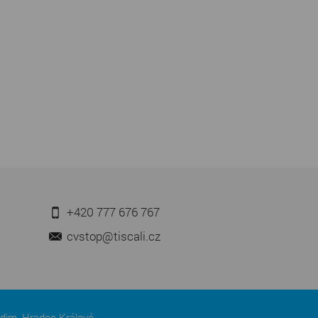
+420 777 676 767
cvstop@tiscali.cz
udim, Hradec Králové