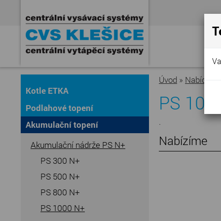
T
Va
Úvod
»
Nabídka
Kotle ETKA
PS 100
Podlahové topení
.
Akumulační topení
Nabízíme
Akumulační nádrže PS N+
PS 300 N+
PS 500 N+
PS 800 N+
PS 1000 N+