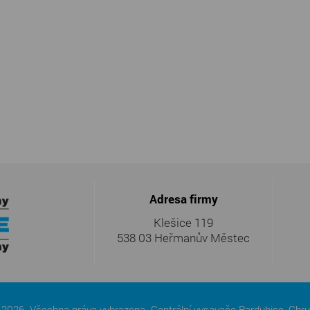
Adresa firmy
Klešice 119
538 03 Heřmanův Městec
ý 2026. Všechna práva vyhrazena. Centrální vysavače Pardubice, Chr