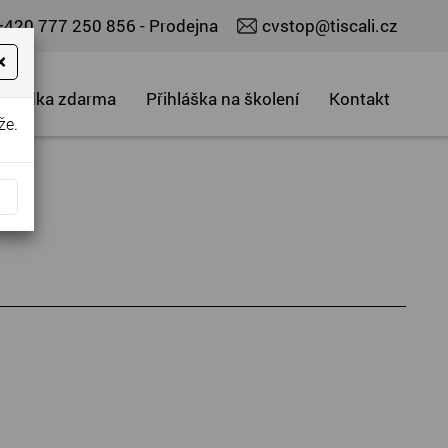
+420 777 250 856
- Prodejna
cvstop@tiscali.cz
×
abídka zdarma
Přihláška na školení
Kontakt
že.
+