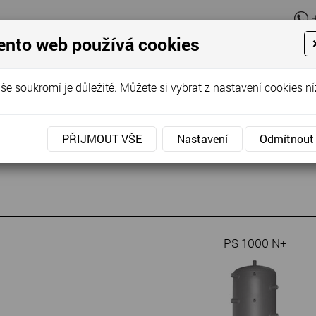
ento web používá cookies
O firmě
N
še soukromí je důležité. Můžete si vybrat z nastavení cookies ní
»
Akumulační topení
»
Akumulační nádrže PS N+
» PS 1000 N
0 N+
PŘIJMOUT VŠE
Nastavení
Odmítnout
PS 1000 N+