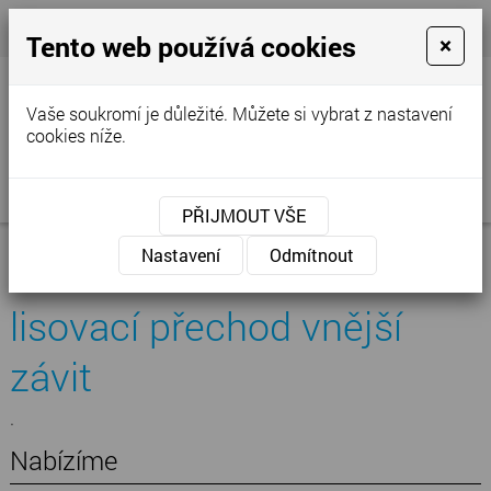
+420 777 250 856
- Prodejna
cvstop@tiscali.cz
Tento web používá cookies
×
Vaše soukromí je důležité. Můžete si vybrat z nastavení
cookies níže.
MENU
PŘIJMOUT VŠE
Úvod
»
Nabídka
»
Podlahové topení
»
Lisovací tvarovky
»
Nastavení
Odmítnout
lisovací přechod vnější závit
lisovací přechod vnější
závit
.
Nabízíme