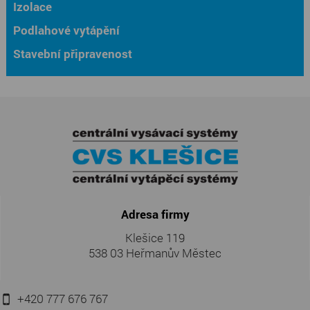
Izolace
Podlahové vytápění
Stavební připravenost
Adresa firmy
Klešice 119
538 03 Heřmanův Městec
+420 777 676 767