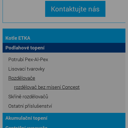
Kontaktujte nás
Kotle ETKA
Podlahové topení
Potrubí Pex-Al-Pex
Lisovací tvarovky
Rozdělovače
rozdělovač bez mísení Concept
Skříně rozdělovačů
Ostatní příslušenství
Akumulační topení
Centrální vysavače