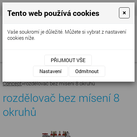
+420 777 250 856
- Prodejna
cvstop@tiscali.cz
Tento web používá cookies
×
Vaše soukromí je důležité. Můžete si vybrat z nastavení
cookies níže.
MENU
PŘIJMOUT VŠE
Úvodní stránka
»
Nabídka
»
Podlahové
Nastavení
Odmítnout
topení
»
Rozdělovače
»
rozdělovač bez mísení
Concept
»
rozdělovač bez mísení 8 okruhů
rozdělovač bez mísení 8
okruhů