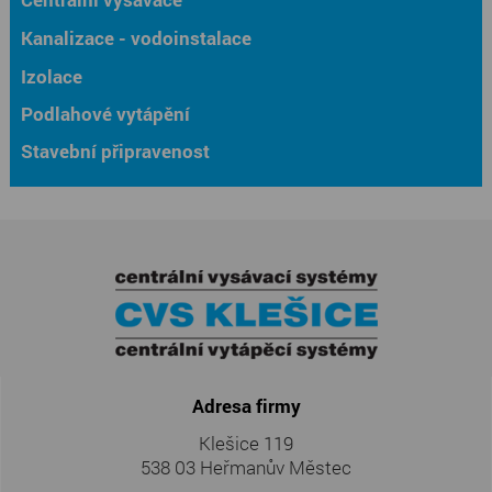
Kanalizace - vodoinstalace
Izolace
Podlahové vytápění
Stavební připravenost
Adresa firmy
Klešice 119
538 03 Heřmanův Městec