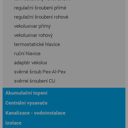
regulační šroubení přímé
regulační šroubení rohové
vekoluxivar přímý
vekoluxivar rohový
termostatické hlavice
ruční hlavice
adaptér vekolux
svěrné šroub Pex-Al-Pex
svěrné šroubení CU
Akumulační topení
Centrální vysavače
Kanalizace - vodoinstalace
Izolace