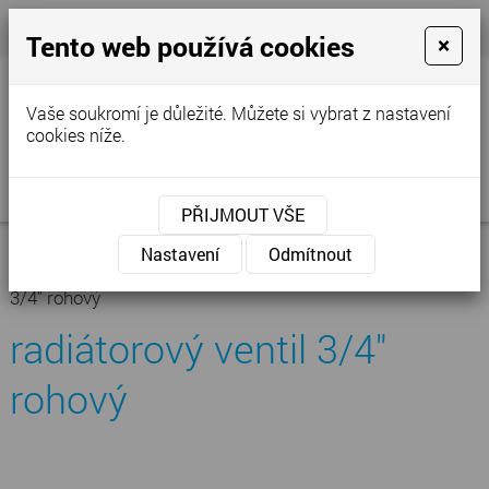
+420 777 250 856
- Prodejna
cvstop@tiscali.cz
Tento web používá cookies
×
Vaše soukromí je důležité. Můžete si vybrat z nastavení
cookies níže.
MENU
PŘIJMOUT VŠE
Úvodní stránka
»
Nabídka
»
Podlahové topení
»
Ostatní
Nastavení
Odmítnout
příslušenství
»
radiátorový ventil rohový
»
radiátorový ventil
3/4" rohový
radiátorový ventil 3/4"
rohový