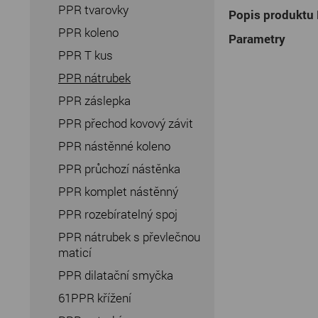
PPR tvarovky
Popis produktu
PPR koleno
Parametry
PPR T kus
PPR nátrubek
PPR záslepka
PPR přechod kovový závit
PPR nástěnné koleno
PPR průchozí nástěnka
PPR komplet nástěnný
PPR rozebíratelný spoj
PPR nátrubek s převlečnou
maticí
PPR dilatační smyčka
61PPR křížení