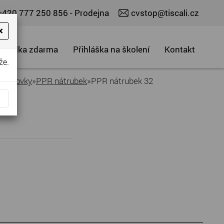
+420 777 250 856
- Prodejna
cvstop@tiscali.cz
×
abídka zdarma
Přihláška na školení
Kontakt
že.
tvarovky
»
PPR nátrubek
»
PPR nátrubek 32