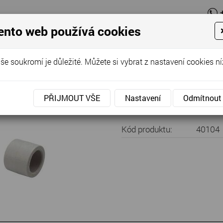
ento web používá cookies
O firmě
N
še soukromí je důležité. Můžete si vybrat z nastavení cookies ní
Nabídka
»
Kanalizace - vodoinstalace
»
PPR vodoinstalace
»
PPR 
rubek 32
PŘIJMOUT VŠE
Nastavení
Odmítnout
Kód produktu:
40104