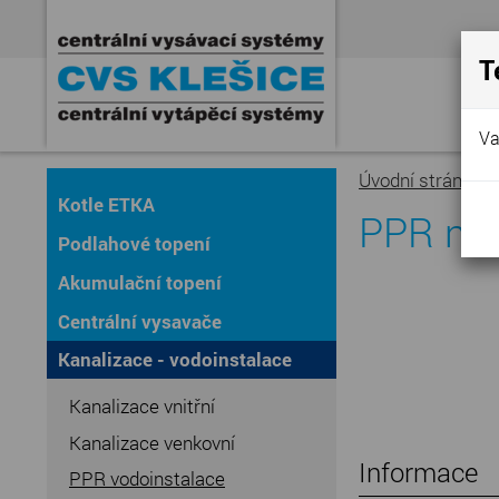
T
Va
Úvodní stránka
»
Kotle ETKA
PPR nát
Podlahové topení
Akumulační topení
Centrální vysavače
Kanalizace - vodoinstalace
Kanalizace vnitřní
Kanalizace venkovní
Informace
PPR vodoinstalace