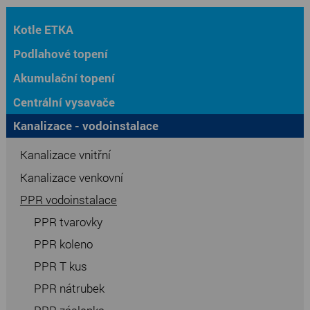
Kotle ETKA
Podlahové topení
Akumulační topení
Centrální vysavače
Kanalizace - vodoinstalace
Kanalizace vnitřní
Kanalizace venkovní
PPR vodoinstalace
PPR tvarovky
PPR koleno
PPR T kus
PPR nátrubek