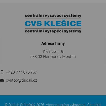
Adresa firmy
Klešice 119
538 03 Heřmanův Městec
+420 777 676 767
cvstop@tiscali.cz
© Oldřich Střítežský 2026. Všechna práva vyhrazena. Centrální