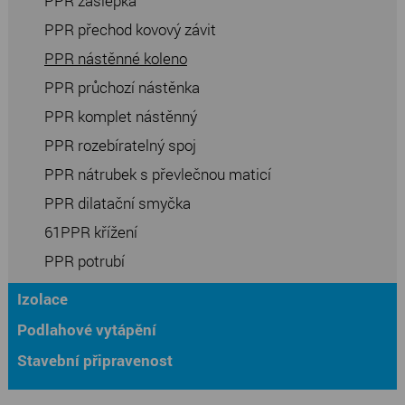
PPR záslepka
PPR přechod kovový závit
PPR nástěnné koleno
PPR průchozí nástěnka
PPR komplet nástěnný
PPR rozebíratelný spoj
PPR nátrubek s převlečnou maticí
PPR dilatační smyčka
61PPR křížení
PPR potrubí
Izolace
Podlahové vytápění
Stavební připravenost