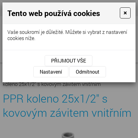
+420 777 250 856
- Prodejna
cvstop@tiscali.cz
Tento web používá cookies
×
Vaše soukromí je důležité. Můžete si vybrat z nastavení
cookies níže.
MENU
PŘIJMOUT VŠE
Úvodní stránka
»
Nabídka
»
Kanalizace - vodoinstalace
»
PPR
Nastavení
Odmítnout
vodoinstalace
»
PPR tvarovky
»
PPR nástěnné koleno
»
PPR
koleno 25x1/2" s kovovým závitem vnitřním
PPR koleno 25x1/2" s
kovovým závitem vnitřním