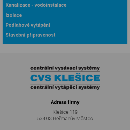
Kanalizace - vodoinstalace
Izolace
Podlahové vytápění
Stavební připravenost
Adresa firmy
Klešice 119
538 03 Heřmanův Městec