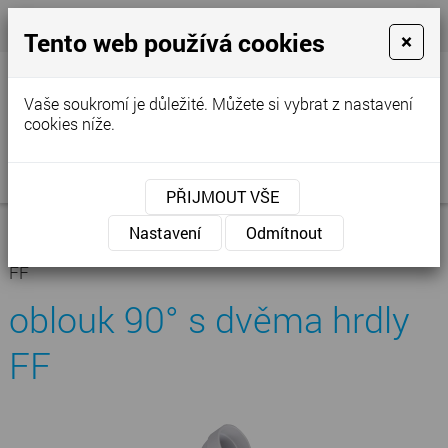
+420 777 250 856
- Prodejna
cvstop@tiscali.cz
Tento web používá cookies
×
Vaše soukromí je důležité. Můžete si vybrat z nastavení
cookies níže.
MENU
PŘIJMOUT VŠE
Úvodní stránka
»
Nabídka
»
Centrální
Nastavení
Odmítnout
vysavače
»
Příslušenství
»
Potrubí
»
oblouk 90° s dvěma hrdly
FF
oblouk 90° s dvěma hrdly
FF