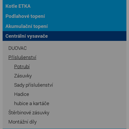
Kotle ETKA
Podlahové topení
Akumulační topení
Centrální vysavače
DUOVAC
Příslušenství
Potrubí
Zásuvky
Sady příslušenství
Hadice
hubice a kartáče
Štěrbinové zásuvky
Montážní díly