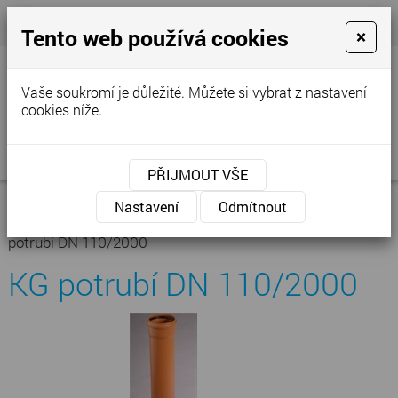
+420 777 250 856
- Prodejna
cvstop@tiscali.cz
Tento web používá cookies
×
Vaše soukromí je důležité. Můžete si vybrat z nastavení
cookies níže.
MENU
PŘIJMOUT VŠE
Úvodní stránka
»
Nabídka
»
Kanalizace -
Nastavení
Odmítnout
vodoinstalace
»
Kanalizace venkovní
»
KG potrubí
»
KG
potrubí DN 110/2000
KG potrubí DN 110/2000