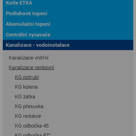
Kotle ETKA
Podlahové topení
Akumulační topení
Centrální vysavače
Kanalizace - vodoinstalace
Kanalizace vnitřní
Kanalizace venkovní
KG potrubí
KG kolena
KG zátka
KG přesuvka
KG redukce
KG odbočka 45
KG odbočka 87°