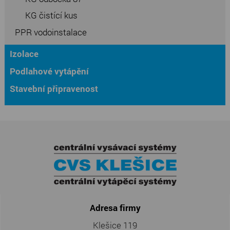
KG čistící kus
PPR vodoinstalace
Izolace
Podlahové vytápění
Stavební připravenost
Adresa firmy
Klešice 119