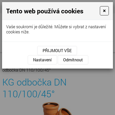
+420 777 250 856
- Prodejna
cvstop@tiscali.cz
Tento web používá cookies
×
Vaše soukromí je důležité. Můžete si vybrat z nastavení
cookies níže.
MENU
PŘIJMOUT VŠE
Úvodní stránka
»
Nabídka
»
Kanalizace -
Nastavení
Odmítnout
vodoinstalace
»
Kanalizace venkovní
»
KG odbočka 45
»
KG
odbočka DN 110/100/45°
KG odbočka DN
110/100/45°