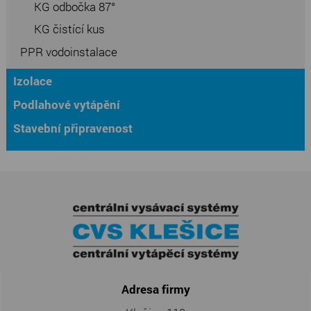
KG odbočka 87°
KG čistící kus
PPR vodoinstalace
Izolace
Podlahové vytápění
Stavební připravenost
Adresa firmy