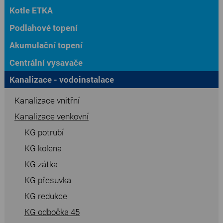
Kotle ETKA
Podlahové topení
Akumulační topení
Centrální vysavače
Kanalizace - vodoinstalace
Kanalizace vnitřní
Kanalizace venkovní
KG potrubí
KG kolena
KG zátka
KG přesuvka
KG redukce
KG odbočka 45