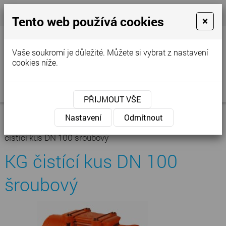
+420 777 250 856
- Prodejna
cvstop@tiscali.cz
Tento web používá cookies
×
Vaše soukromí je důležité. Můžete si vybrat z nastavení
cookies níže.
MENU
PŘIJMOUT VŠE
Úvodní stránka
»
Nabídka
»
Kanalizace -
Nastavení
Odmítnout
vodoinstalace
»
Kanalizace venkovní
»
KG čistící kus
»
KG
čistící kus DN 100 šroubový
KG čistící kus DN 100
šroubový