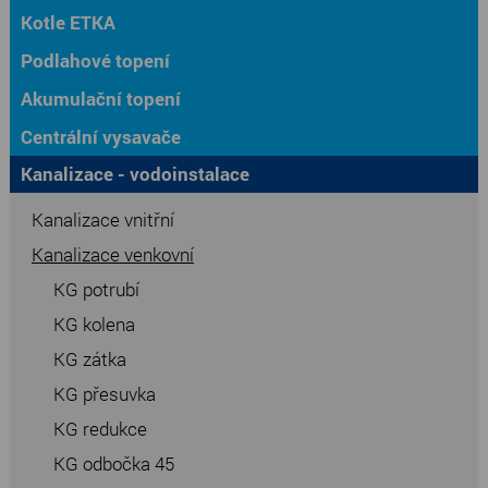
Kotle ETKA
Podlahové topení
Akumulační topení
Centrální vysavače
Kanalizace - vodoinstalace
Kanalizace vnitřní
Kanalizace venkovní
KG potrubí
KG kolena
KG zátka
KG přesuvka
KG redukce
KG odbočka 45