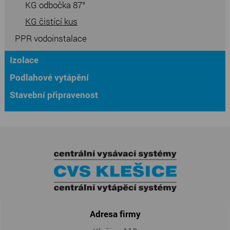
KG odbočka 87°
KG čistící kus
PPR vodoinstalace
Izolace
Podlahové vytápění
Stavební připravenost
Adresa firmy