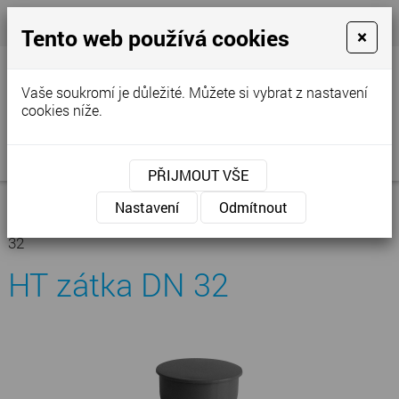
+420 777 250 856
- Prodejna
cvstop@tiscali.cz
Tento web používá cookies
×
Vaše soukromí je důležité. Můžete si vybrat z nastavení
cookies níže.
MENU
PŘIJMOUT VŠE
Úvodní stránka
»
Nabídka
»
Kanalizace -
Nastavení
Odmítnout
vodoinstalace
»
Kanalizace vnitřní
»
HT zátka
»
HT zátka DN
32
HT zátka DN 32