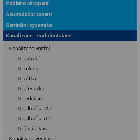
Podlahové topení
Akumulační topení
Centrální vysavače
Kanalizace - vodoinstalace
Kanalizace vnitřní
HT potrubí
HT kolena
HT zátka
HT přesuvka
HT redukce
HT odbočka 45°
HT odbočka 87°
HT čistící kus
Kanalizace venkovní