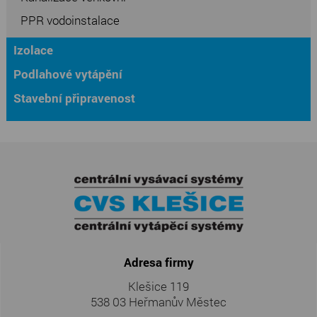
PPR vodoinstalace
Izolace
Podlahové vytápění
Stavební připravenost
Adresa firmy
Klešice 119
538 03 Heřmanův Městec