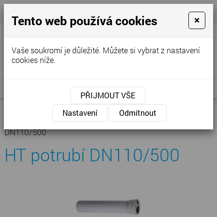
+420 777 250 856
- Prodejna
cvstop@tiscali.cz
Tento web používá cookies
×
Vaše soukromí je důležité. Můžete si vybrat z nastavení
cookies níže.
MENU
PŘIJMOUT VŠE
Úvodní stránka
»
Nabídka
»
Kanalizace -
Nastavení
Odmítnout
vodoinstalace
»
Kanalizace vnitřní
»
HT potrubí
»
HT potrubí
DN110/500
HT potrubí DN110/500