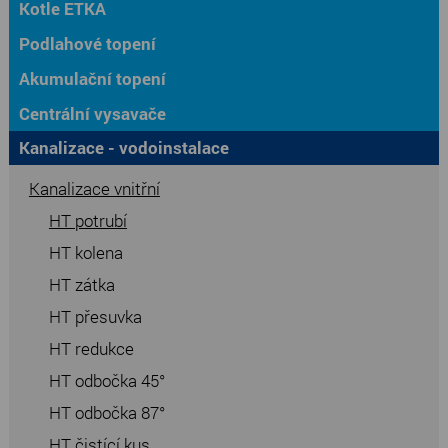
Kotle ETKA
Podlahové topení
Akumulační topení
Centrální vysavače
Kanalizace - vodoinstalace
Kanalizace vnitřní
HT potrubí
HT kolena
HT zátka
HT přesuvka
HT redukce
HT odbočka 45°
HT odbočka 87°
HT čistící kus