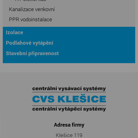
Kanalizace venkovní
PPR vodoinstalace
Izolace
Podlahové vytápění
Stavební připravenost
Adresa firmy
Klešice 119