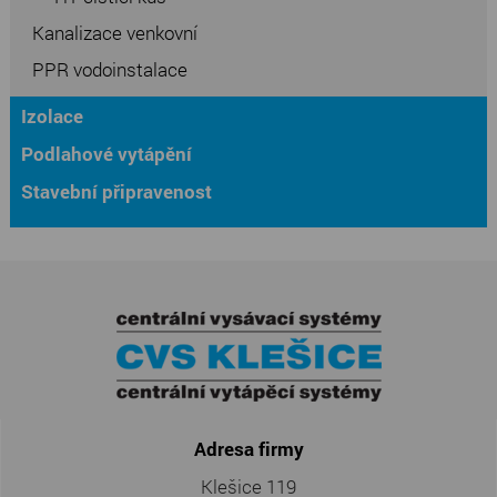
Kanalizace venkovní
PPR vodoinstalace
Izolace
Podlahové vytápění
Stavební připravenost
Adresa firmy
Klešice 119