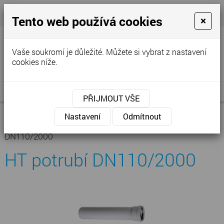
+420 777 250 856
- Prodejna
cvstop@tiscali.cz
Tento web používá cookies
×
Vaše soukromí je důležité. Můžete si vybrat z nastavení
cookies níže.
MENU
PŘIJMOUT VŠE
Úvodní stránka
»
Nabídka
»
Kanalizace -
Nastavení
Odmítnout
vodoinstalace
»
Kanalizace vnitřní
»
HT potrubí
»
HT potrubí
DN110/2000
HT potrubí DN110/2000