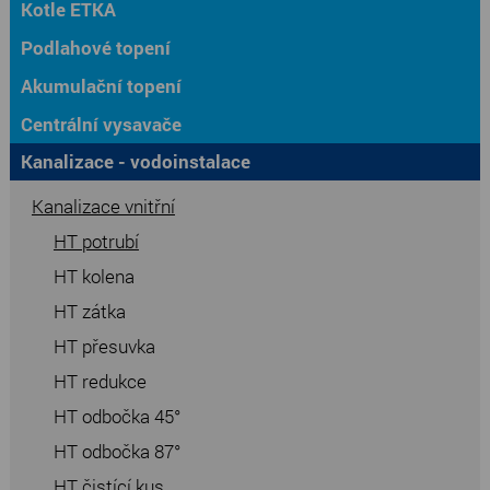
Kotle ETKA
Podlahové topení
Akumulační topení
Centrální vysavače
Kanalizace - vodoinstalace
Kanalizace vnitřní
HT potrubí
HT kolena
HT zátka
HT přesuvka
HT redukce
HT odbočka 45°
HT odbočka 87°
HT čistící kus