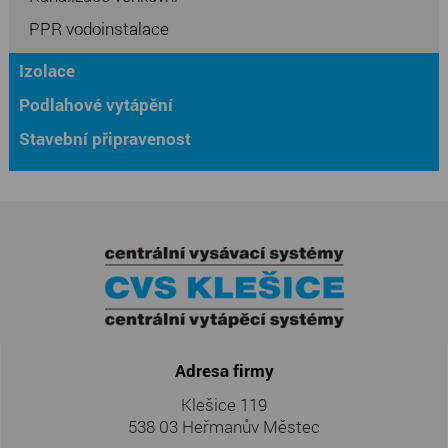
PPR vodoinstalace
Izolace
Podlahové vytápění
Stavební připravenost
Adresa firmy
Klešice 119
538 03 Heřmanův Městec