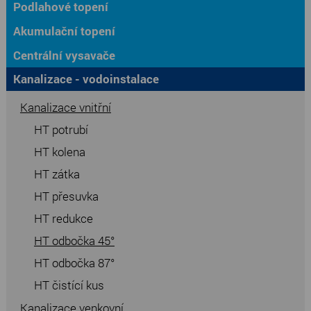
Podlahové topení
Akumulační topení
Centrální vysavače
Kanalizace - vodoinstalace
Kanalizace vnitřní
HT potrubí
HT kolena
HT zátka
HT přesuvka
HT redukce
HT odbočka 45°
HT odbočka 87°
HT čistící kus
Kanalizace venkovní