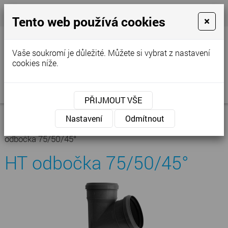
+420 777 250 856
- Prodejna
cvstop@tiscali.cz
Tento web používá cookies
×
Vaše soukromí je důležité. Můžete si vybrat z nastavení
cookies níže.
MENU
PŘIJMOUT VŠE
Úvodní stránka
»
Nabídka
»
Kanalizace -
Nastavení
Odmítnout
vodoinstalace
»
Kanalizace vnitřní
»
HT odbočka 45°
»
HT
odbočka 75/50/45°
HT odbočka 75/50/45°