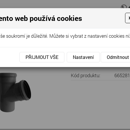
ento web používá cookies
O firmě
N
še soukromí je důležité. Můžete si vybrat z nastavení cookies ní
Nabídka
»
Kanalizace - vodoinstalace
»
Kanalizace vnitřní
»
HT od
očka 50/40/45°
PŘIJMOUT VŠE
Nastavení
Odmítnout
Kód produktu:
66528