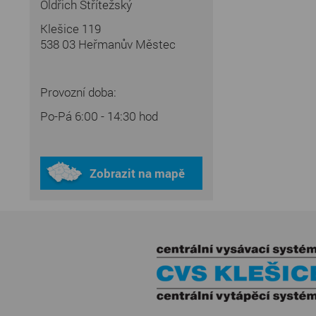
Oldřich Střítežský
Klešice 119
538 03 Heřmanův Městec
Provozní doba:
Po-Pá 6:00 - 14:30 hod
Zobrazit na mapě