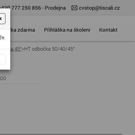
+420 777 250 856
- Prodejna
cvstop@tiscali.cz
×
abídka zdarma
Přihláška na školení
Kontakt
že.
bočka 45°
»
HT odbočka 50/40/45°
100