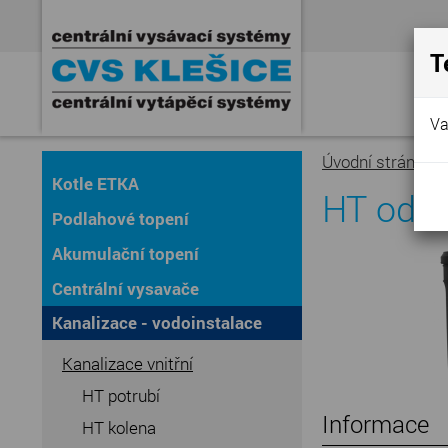
T
Va
Úvodní stránka
»
Kotle ETKA
HT odb
Podlahové topení
Akumulační topení
Centrální vysavače
Kanalizace - vodoinstalace
Kanalizace vnitřní
HT potrubí
Informace
HT kolena