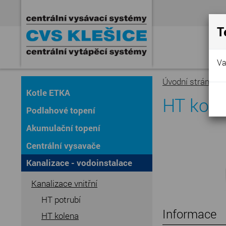
T
Va
Úvodní stránka
»
Kotle ETKA
HT kole
Podlahové topení
Akumulační topení
Centrální vysavače
Kanalizace - vodoinstalace
Kanalizace vnitřní
HT potrubí
Informace
HT kolena