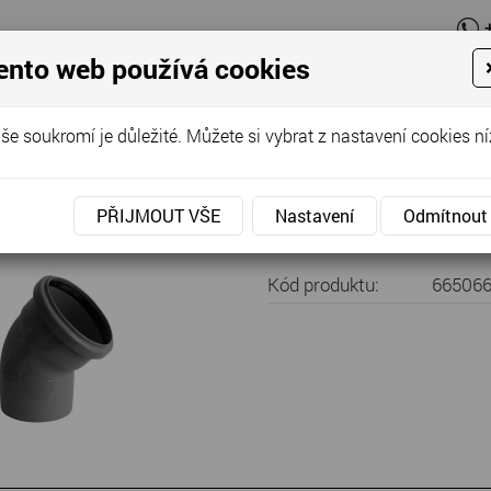
ento web používá cookies
O firmě
N
še soukromí je důležité. Můžete si vybrat z nastavení cookies ní
Nabídka
»
Kanalizace - vodoinstalace
»
Kanalizace vnitřní
»
HT ko
no DN 40/87°
PŘIJMOUT VŠE
Nastavení
Odmítnout
Kód produktu:
66506