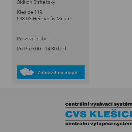
Oldřich Střítežský
Klešice 119
538 03 Heřmanův Městec
Provozní doba:
Po-Pá 6:00 - 14:30 hod
Zobrazit na mapě