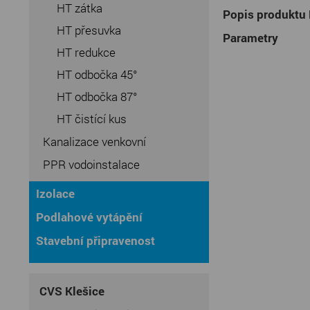
HT zátka
Popis produktu
HT přesuvka
Parametry
HT redukce
HT odbočka 45°
HT odbočka 87°
HT čistící kus
Kanalizace venkovní
PPR vodoinstalace
Izolace
Podlahové vytápění
Stavební připravenost
CVS Klešice