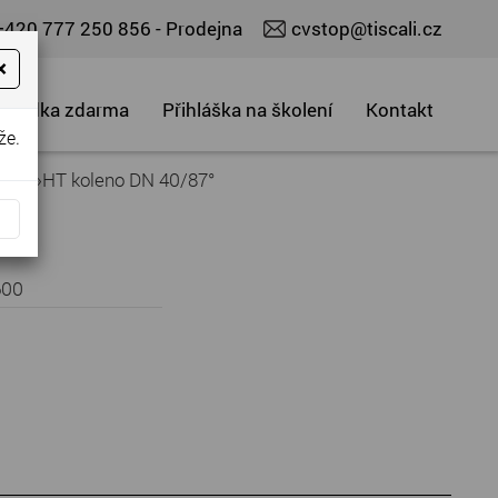
+420 777 250 856
- Prodejna
cvstop@tiscali.cz
×
abídka zdarma
Přihláška na školení
Kontakt
že.
lena
»
HT koleno DN 40/87°
600