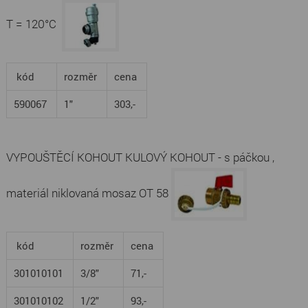
T = 120°C
kód
rozměr
cena
590067
1"
303,-
VYPOUŠTĚCÍ KOHOUT KULOVÝ KOHOUT - s páčkou ,
materiál niklovaná mosaz OT 58
kód
rozměr
cena
301010101
3/8"
71,-
301010102
1/2"
93,-