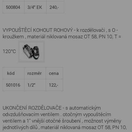
500804
3/4" EK
240,-
VYPOUŠTĚCÍ KOHOUT ROHOVÝ - k rozdělovači , s O -
kroužkem , materiál niklovaná mosaz OT 58, PN 10, T =
120°C
kód
rozměr
cena
501016
1/2"
122,-
UKONČENÍ ROZDĚLOVAČE - s automatickým
odvzdušňovacím ventilem . otočným vypouštěcím
ventilem a 1" vnější otočné šroubení , možnost výměny
jednotlivých dílů , materiál niklovaná mosaz OT 58, PN 10,