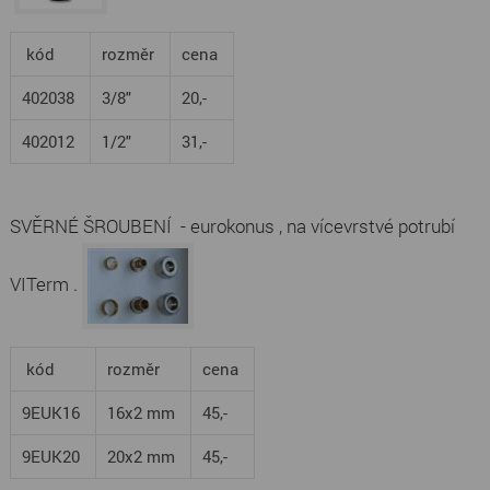
kód
rozměr
cena
402038
3/8"
20,-
402012
1/2"
31,-
SVĚRNÉ ŠROUBENÍ - eurokonus , na vícevrstvé potrubí
VITerm .
kód
rozměr
cena
9EUK16
16x2 mm
45,-
9EUK20
20x2 mm
45,-