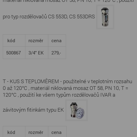
pro typ rozdělovačů CS 553D, CS 553DRS
kód
rozměr
cena
500867
3/4" EK
279,-
T - KUS S TEPLOMĚREM - použitelné v teplotním rozsahu
0 až 120°C , materiál niklovaná mosaz OT 58, PN 10, T =
120°C , použití ke všem typům rozdělovačů IVAR a
závitovým fitinkám typu EK
kód
rozměr
cena