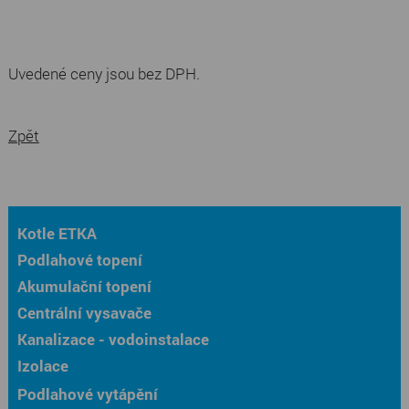
Uvedené ceny jsou bez DPH.
Zpět
Kotle ETKA
Podlahové topení
Akumulační topení
Centrální vysavače
Kanalizace - vodoinstalace
Izolace
Podlahové vytápění