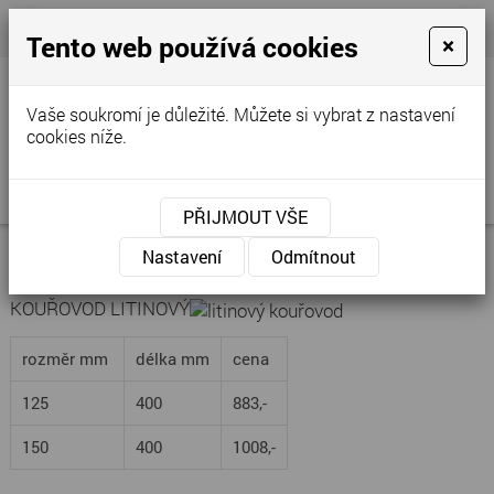
+420 777 250 856
- Prodejna
cvstop@tiscali.cz
Tento web používá cookies
×
Vaše soukromí je důležité. Můžete si vybrat z nastavení
cookies níže.
MENU
PŘIJMOUT VŠE
Příslušenství
Nastavení
Odmítnout
KOUŘOVOD LITINOVÝ
rozměr mm
délka mm
cena
125
400
883,-
150
400
1008,-