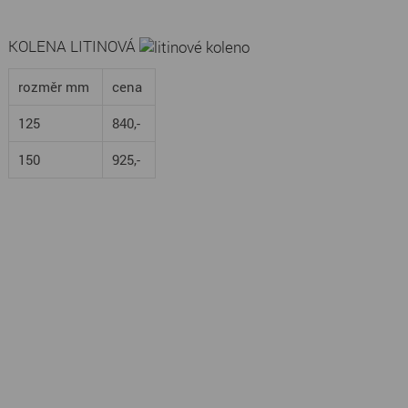
KOLENA LITINOVÁ
rozměr mm
cena
125
840,-
150
925,-