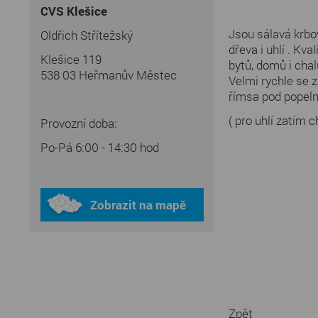
CVS Klešice
Jsou sálavá krbo
Oldřich Střítežský
dřeva i uhlí . Kv
Klešice 119
bytů, domů i chal
538 03 Heřmanův Městec
Velmi rychle se z
římsa pod popeln
( pro uhlí zatím c
Provozní doba:
Po-Pá 6:00 - 14:30 hod
Zobrazit na mapě
Zpět