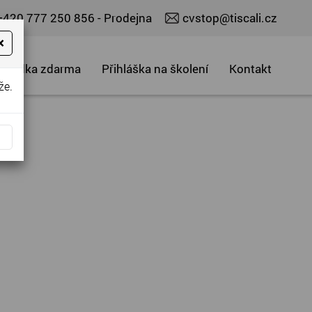
+420 777 250 856
- Prodejna
cvstop@tiscali.cz
×
abídka zdarma
Přihláška na školení
Kontakt
že.