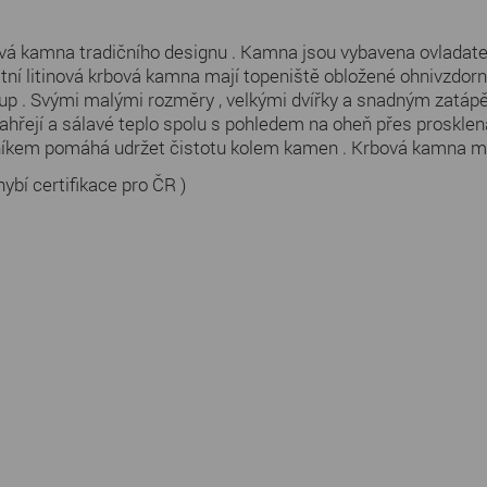
vá kamna tradičního designu . Kamna jsou vybavena ovladat
alitní litinová krbová kamna mají topeniště obložené ohnivzdo
up . Svými malými rozměry , velkými dvířky a snadným zatápěn
ahřejí a sálavé teplo spolu s pohledem na oheň přes prosklená
íkem pomáhá udržet čistotu kolem kamen . Krbová kamna mají 
hybí certifikace pro ČR )