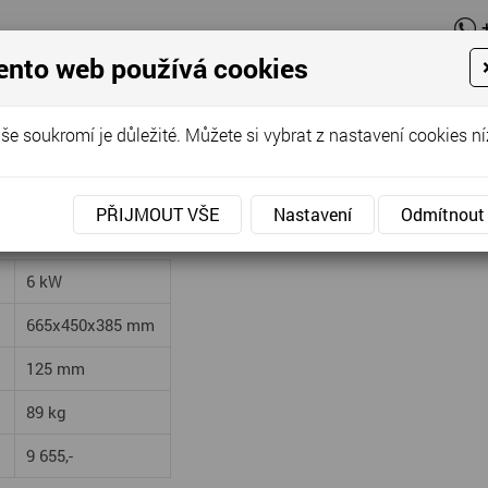
ento web používá cookies
O firmě
N
še soukromí je důležité. Můžete si vybrat z nastavení cookies ní
L OBFN 332
PŘIJMOUT VŠE
Nastavení
Odmítnout
6 kW
665x450x385 mm
d
125 mm
89 kg
9 655,-