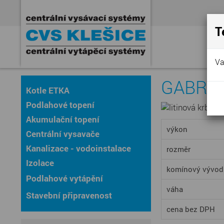
T
Va
GABRIE
Kotle ETKA
Podlahové topení
Akumulační topení
výkon
Centrální vysavače
Kanalizace - vodoinstalace
rozměr
Izolace
komínový vývo
Podlahové vytápění
váha
Stavební připravenost
cena bez DPH