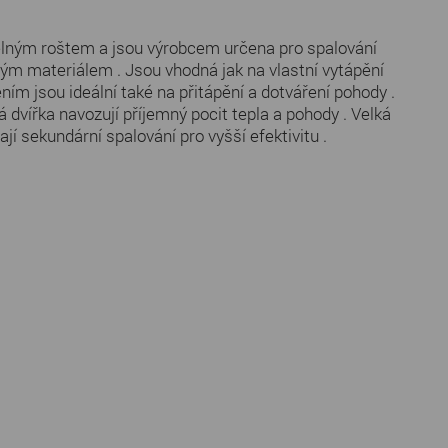
elným roštem a jsou výrobcem určena pro spalování
rným materiálem . Jsou vhodná jak na vlastní vytápění
ím jsou ideální také na přitápění a dotváření pohody .
 dvířka navozují příjemný pocit tepla a pohody . Velká
sekundární spalování pro vyšší efektivitu .